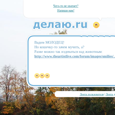
Чего-то не хватает?
Напиши нам!
Вадим МОЛОДЕЦ!
Но кошечку-то зачем мучить, а?
Разве можно так издеваться над животным:
http://www.theartistlive.com/forum/images/smilies/..
Лента пользователя
|
Лента 