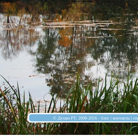
© Делаю.РУ, 2008-2016 -
блог
|
контакты
|
сп