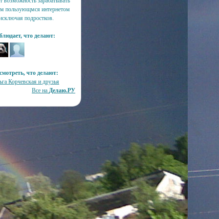
ёт возможность зарабатывать
ем пользующмся интернетом
 исключая подростков.
блюдает, что делают:
смотреть, что делают:
ьга Корчевская и друзья
Все на
Делаю.РУ