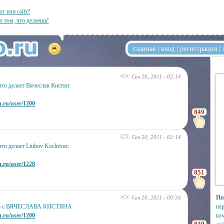
ог или сайт?
о том, что делаешь!
главная
|
вход
|
регистрация
|
Сен 20, 2011 - 02:14
то делает Вячеслав Кистян:
u.ru/user/1200
849
Сен 20, 2011 - 02:14
то делает Liubov Kochevar:
u.ru/user/1228
851
Ин
Сен 20, 2011 - 00:34
ер с ВЯЧЕСЛАВА КИСТЯНА
па
u.ru/user/1200
ком
840