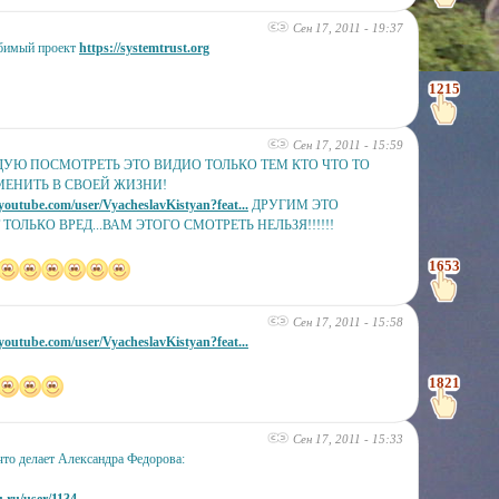
Сен 17, 2011 - 19:37
бимый проект
https://systemtrust.org
1215
Сен 17, 2011 - 15:59
УЮ ПОСМОТРЕТЬ ЭТО ВИДИО ТОЛЬКО ТЕМ КТО ЧТО ТО
МЕНИТЬ В СВОЕЙ ЖИЗНИ!
youtube.com/user/VyacheslavKistyan?feat...
ДРУГИМ ЭТО
ТОЛЬКО ВРЕД...ВАМ ЭТОГО СМОТРЕТЬ НЕЛЬЗЯ!!!!!!
1653
Сен 17, 2011 - 15:58
youtube.com/user/VyacheslavKistyan?feat...
1821
Сен 17, 2011 - 15:33
то делает Александра Федорова: