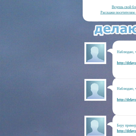
Ведешь свой бл
Расскажи посетителям 
Наблюдаю, ч
http://delay
Наблюдаю, ч
http://delay
Беру прим
http://delay