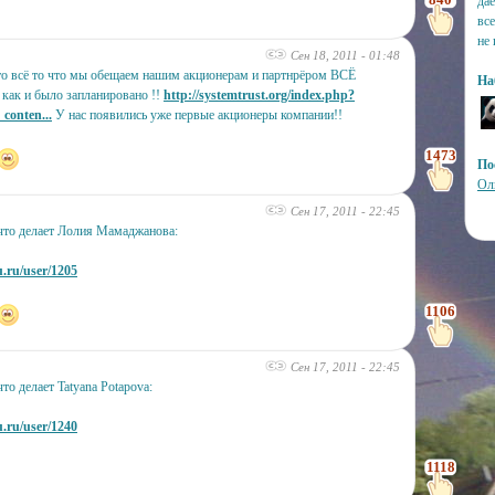
да
вс
не
Сен 18, 2011 - 01:48
что всё то что мы обещаем нашим акционерам и партнрёром ВСЁ
На
 как и было запланировано !!
http://systemtrust.org/index.php?
conten...
У нас появились уже первые акционеры компании!!
1473
По
Ол
Сен 17, 2011 - 22:45
что делает Лолия Мамаджанова:
u.ru/user/1205
1106
Сен 17, 2011 - 22:45
то делает Tatyana Potapova:
u.ru/user/1240
1118