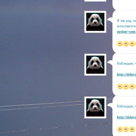
Я так рад, 
исполняется
option=com_
Наблюдаю, 
http://delay
Наблюдаю, ч
http://delay