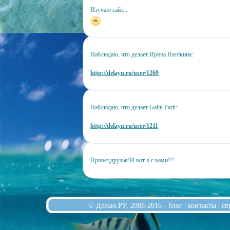
Изучаю сайт...
Наблюдаю, что делает Ирина Натёкина:
http://delayu.ru/user/1269
Наблюдаю, что делает Galin Parh:
http://delayu.ru/user/1211
Привет,друзья!И вот я с вами!!!
© Делаю.РУ, 2008-2016 -
блог
|
контакты
|
сп