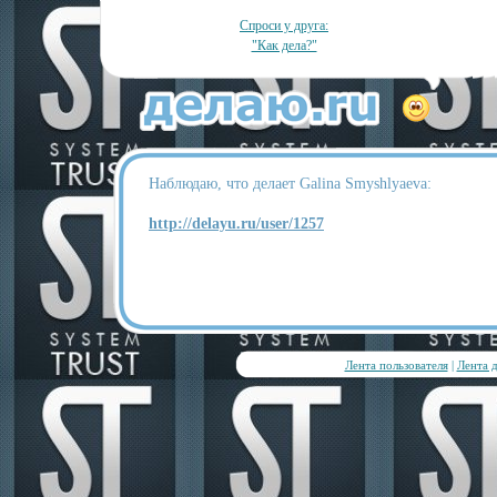
Спроси у друга:
"Как дела?"
Наблюдаю, что делает Galina Smyshlyaeva:
http://delayu.ru/user/1257
Лента пользователя
|
Лента 