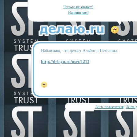
Чего-то не хватает?
Напиши нам!
Наблюдаю, что делает Альбина Петелина:
http://delayu.ru/user/1213
Лента пользователя
|
Лента 