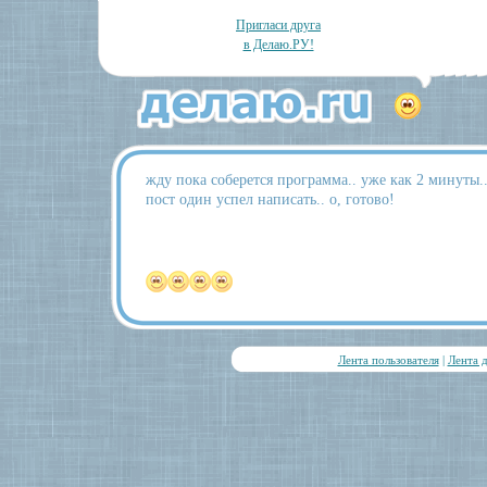
Пригласи друга
в Делаю.РУ!
жду пока соберется программа.. уже как 2 минуты..
пост один успел написать.. о, готово!
Лента пользователя
|
Лента 