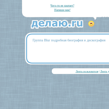
Чего-то не хватает?
Напиши нам!
Группа Blur подробная биография и дискография
Лента пользователя
|
Лента 