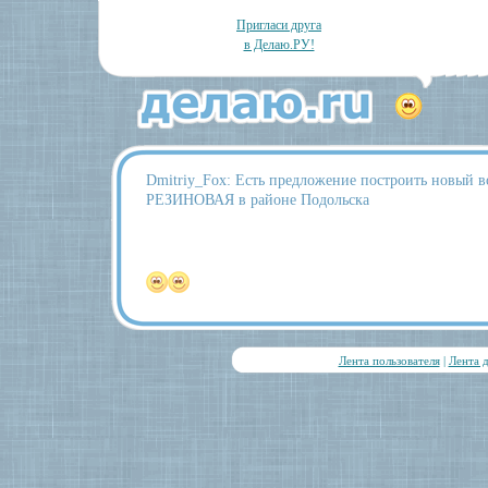
Пригласи друга
в Делаю.РУ!
Dmitriy_Fox: Есть предложение построить новый
РЕЗИНОВАЯ в районе Подольска
Лента пользователя
|
Лента 