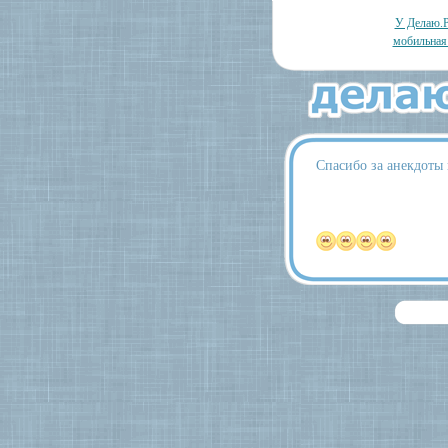
У Делаю.Р
мобильная
Спасибо за анекдоты