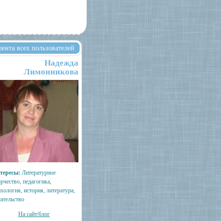
лента всех пользователей
Надежда
Лимонникова
тересы:
Литературное
рчество, педагогика,
хология, история, литература,
сательство
На сайт/блог