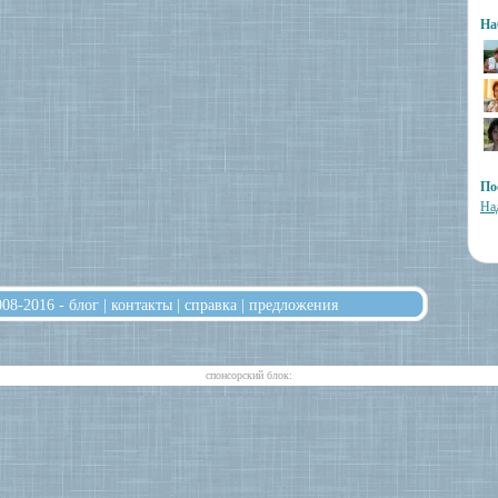
На
По
На
008-2016 -
блог
|
контакты
|
справка
|
предложения
cпонсорский блок: