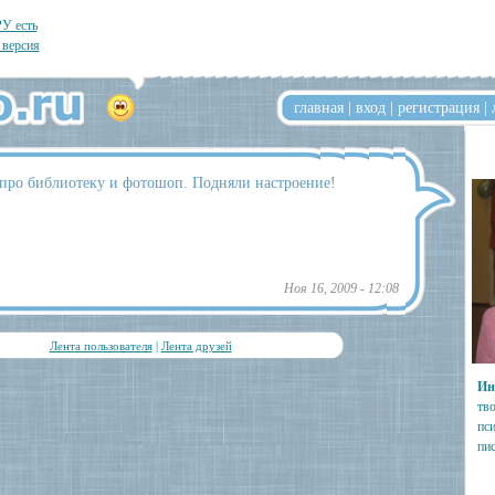
У есть
 версия
главная
|
вход
|
регистрация
|
 про библиотеку и фотошоп. Подняли настроение!
Ноя 16, 2009 - 12:08
Лента пользователя
|
Лента друзей
Ин
тво
пси
пи