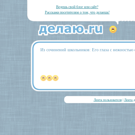
Ведешь свой блог или сайт?
Расскажи посетителям о том, что делаешь!
Из сочинений школьников: Его глаза с нежностью 
Лента пользователя
|
Лента 