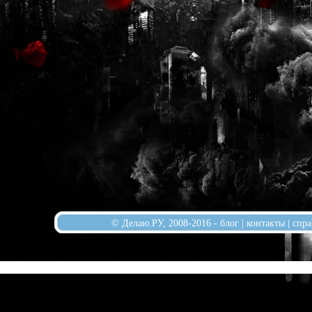
© Делаю.РУ, 2008-2016 -
блог
|
контакты
|
спра