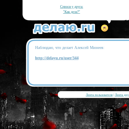
Спроси у друга:
"Как дела?"
Наблюдаю, что делает Алексей Минеев:
http://delayu.ru/user/344
Лента пользователя
|
Лента дру