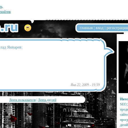
ть,
смайлик
главная
|
вход
|
регистрация
лад Январев:
Янв 22, 2009 - 19:59
Инте
Лента пользователя
|
Лента друзей
SEO,
продв
сайто
прог
дизай