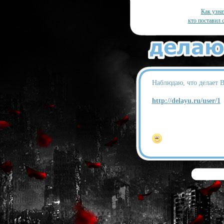
Как узна
кто поставил 
Наблюдаю, что делает В
http://delayu.ru/user/1