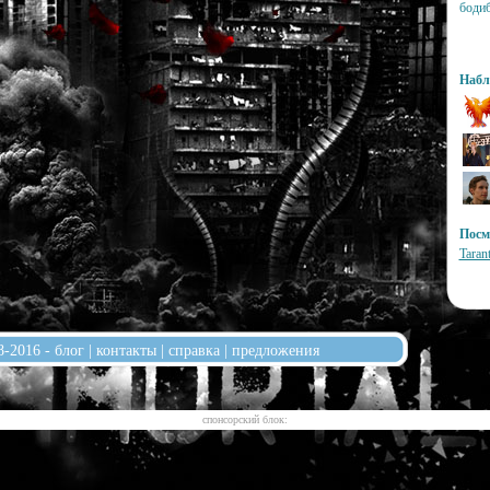
боди
Набл
Посм
Taran
8-2016 -
блог
|
контакты
|
справка
|
предложения
cпонсорский блок: