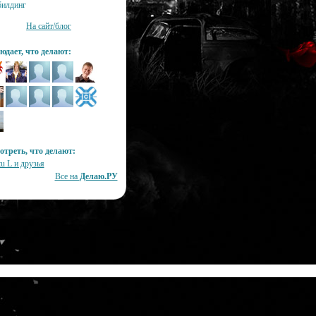
билдинг
На сайт/блог
юдает, что делают:
отреть, что делают:
tu L и друзья
Все на
Делаю.РУ