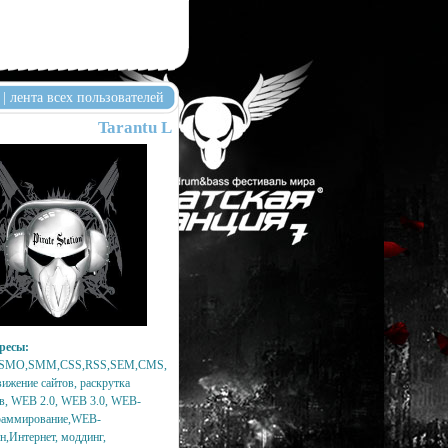
|
лента всех пользователей
Tarantu L
ресы:
SMO,SMM,CSS,RSS,SEM,CMS,
ижение сайтов, раскрутка
в, WEB 2.0, WEB 3.0, WEB-
раммирование,WEB-
н,Интернет, моддинг,