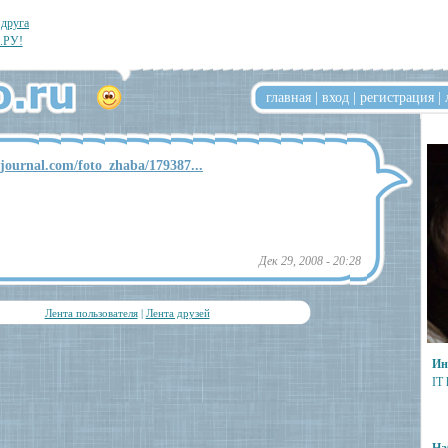
 друга
.РУ!
главная
|
вход
|
регистрация
|
ejournal.com/foto_zhaba/179387...
Дек 29, 2008 - 20:28
Лента пользователя
|
Лента друзей
Ин
IT 