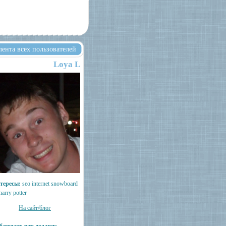
лента всех пользователей
Loya L
тересы:
seo internet snowboard
harry potter
На сайт/блог