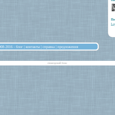
На
По
Loy
008-2016 -
блог
|
контакты
|
справка
|
предложения
cпонсорский блок: