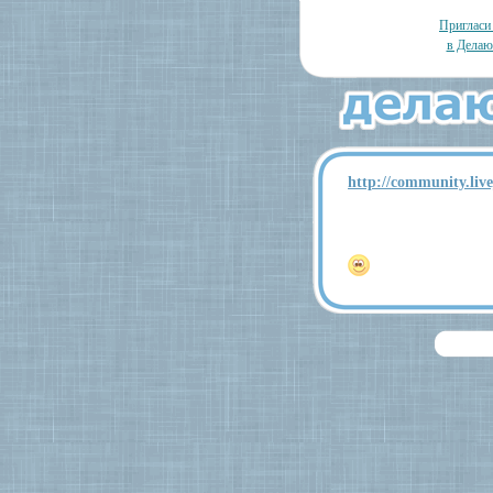
Пригласи
в Делаю
http://community.liv