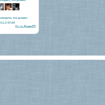
блюдает, что делают:
смотреть, что делают:
a L и друзья
Все на
Делаю.РУ