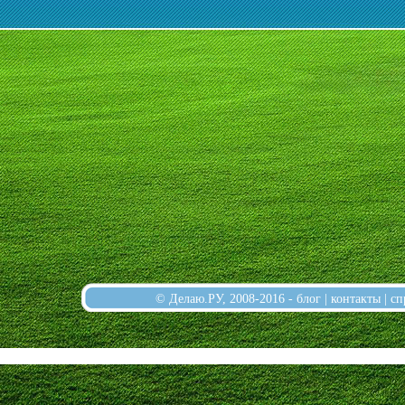
© Делаю.РУ, 2008-2016 -
блог
|
контакты
|
сп