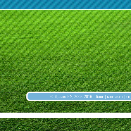
© Делаю.РУ, 2008-2016 -
блог
|
контакты
|
сп