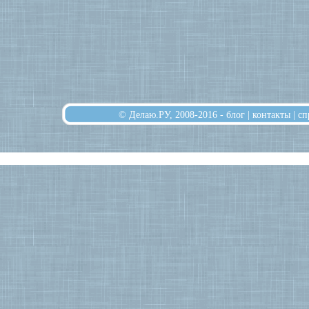
© Делаю.РУ, 2008-2016 -
блог
|
контакты
|
сп