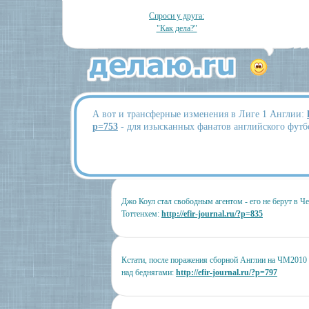
Спроси у друга:
"Как дела?"
А вот и трансферные изменения в Лиге 1 Англии:
p=753
- для изысканных фанатов английского футб
Джо Коул стал свободным агентом - его не берут в Че
Тоттенхем:
http://efir-journal.ru/?p=835
Кстати, после поражения сборной Англии на ЧМ2010
над беднягами:
http://efir-journal.ru/?p=797