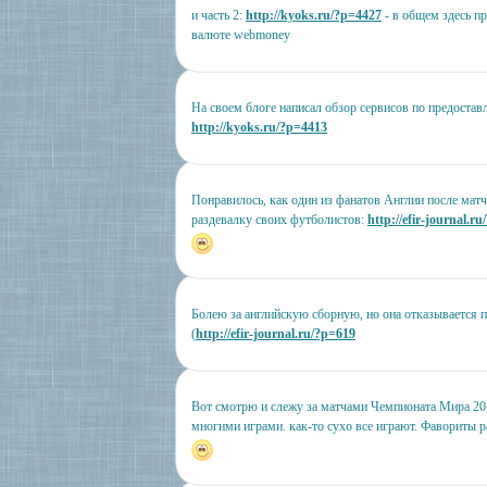
и часть 2:
http://kyoks.ru/?p=4427
- в общем здесь п
валюте webmoney
На своем блоге написал обзор сервисов по предостав
http://kyoks.ru/?p=4413
Понравилось, как один из фанатов Англии после мат
раздевалку своих футболистов:
http://efir-journal.r
Болею за английскую сборную, но она отказывается п
(
http://efir-journal.ru/?p=619
Вот смотрю и слежу за матчами Чемпионата Мира 20
многими играми. как-то сухо все играют. Фавориты 