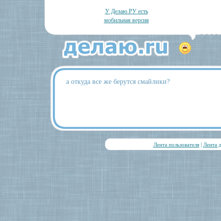
У Делаю.РУ есть
мобильная версия
а откуда все же берутся смайлики?
Лента пользователя
|
Лента 