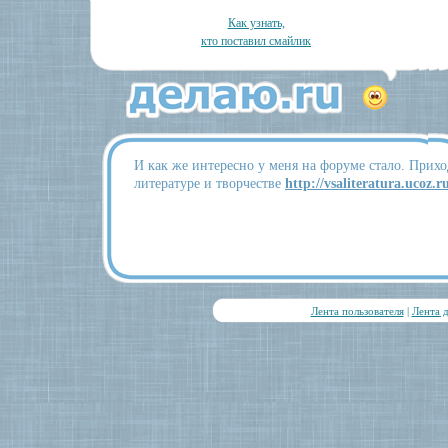
Как узнать,
кто поставил смайлик
И как же интересно у меня на форуме стало. Прихо
литературе и творчестве
http://vsaliteratura.ucoz.
Лента пользователя
|
Лента 