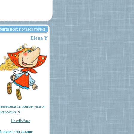
лента всех пользователей
Elena Y
льзователь не написал, чем он
тересуется :)
На сайт/блог
блюдает, что делают: