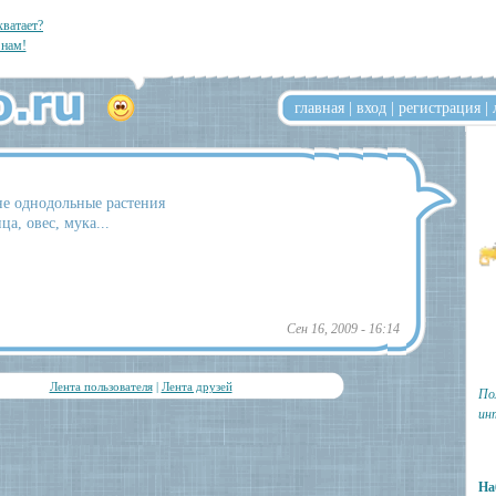
хватает?
нам!
главная
|
вход
|
регистрация
|
не однодольные растения
а, овес, мука...
Сен 16, 2009 - 16:14
Лента пользователя
|
Лента друзей
По
ин
На