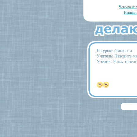
Чего-то не 
Напиши 
На уроке биологии:
Учитель: Назовите м
Ученик: Рожь, пшениц