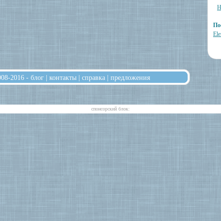
Н
По
Ele
008-2016 -
блог
|
контакты
|
справка
|
предложения
cпонсорский блок: