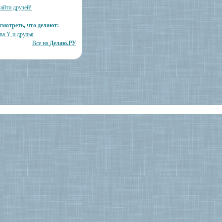
айти друзей!
смотреть, что делают:
na Y и друзья
Все на
Делаю.РУ