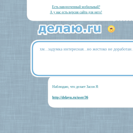
Есть навороченный мобильный?
А у нас есть версия сайта для него!
хм...задумка интересная...но жестоко не доработан.
Наблюдаю, что делает Засон Я:
http://delayu.ru/user/36