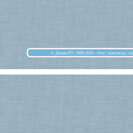
© Делаю.РУ, 2008-2016 -
блог
|
контакты
|
сп