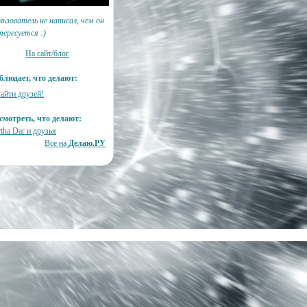
льзователь не написал, чем он
тересуется :)
На сайт/блог
блюдает, что делают:
айти друзей!
смотреть, что делают:
tha Dar и друзья
Все на
Делаю.РУ