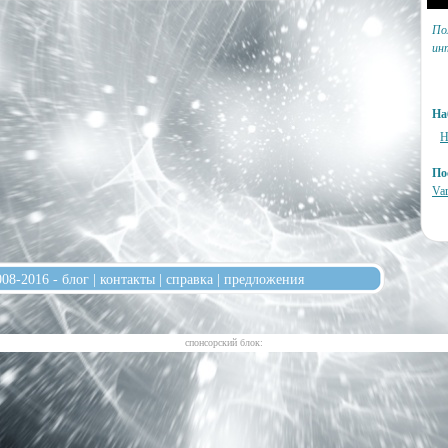
По
ин
На
Н
По
Var
008-2016 -
блог
|
контакты
|
справка
|
предложения
cпонсорский блок: