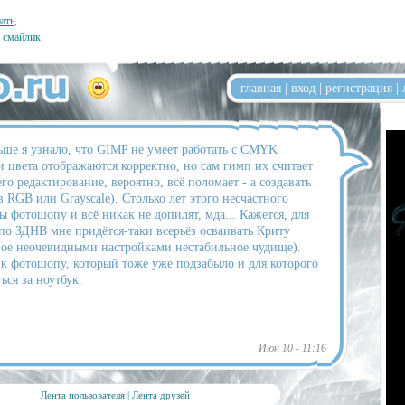
ать,
л смайлик
главная
|
вход
|
регистрация
|
ьше я узнало, что GIMP не умеет работать с CMYK
 цвета отображаются корректно, но сам гимп их считает
о редактирование, вероятно, всё поломает - а создавать
 RGB или Grayscale). Столько лет этого несчастного
 фотошопу и всё никак не допилят, мда... Кажется, для
по ЗДНВ мне придётся-таки всерьёз осваивать Криту
ное неочевидными настройками нестабильное чудище).
 к фотошопу, который тоже уже подзабыло и для которого
ься за ноутбук.
Июн 10 - 11:16
Лента пользователя
|
Лента друзей