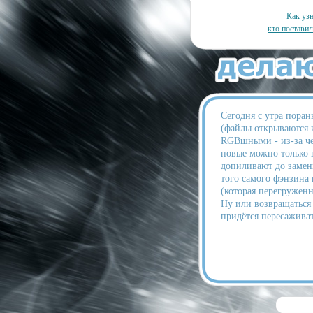
Как узн
кто постави
Сегодня с утра поран
(файлы открываются и
RGBшными - из-за чег
новые можно только в
допиливают до замены
того самого фэнзина 
(которая перегружен
Ну или возвращаться
придётся пересаживат