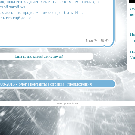
, пока его владелец летает на всяких там шаттлах, а
свой такой же.
По
овалось, что продолжение обещает быть. И не
ин
ать его ещё долго.
На
Июн 06 - 10:45
Н
По
Лента пользователя
|
Лента друзей
Var
008-2016 -
блог
|
контакты
|
справка
|
предложения
cпонсорский блок: