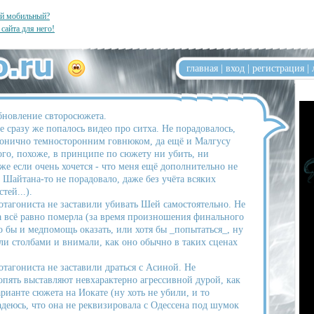
ый мобильный?
 сайта для него!
главная
|
вход
|
регистрация
|
бновление свторосюжета.
е сразу же попалось видео про ситха. Не порадовалось,
анонично темносторонним говнюком, да ещё и Малгусу
того, похоже, в принципе по сюжету ни убить, ни
аже если очень хочется - что меня ещё дополнительно не
 Шайтана-то не порадовало, даже без учёта всяких
тей...).
отагониста не заставили убивать Шей самостоятельно. Не
а всё равно померла (за время произношения финального
 бы и медпомощь оказать, или хотя бы _попытаться_, ну
яли столбами и внимали, как оно обычно в таких сценах
отагониста не заставили драться с Асиной. Не
 опять выставляют невхарактерно агрессивной дурой, как
рианте сюжета на Иокате (ну хоть не убили, и то
адеюсь, что она не реквизировала с Одессена под шумок