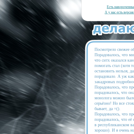
Есть навороченн
А у нас есть версия
Посмотрело свежее о
Порадовалось, что мн
что ситх оказался к
помогать стал (хотя 
остановить нельзя, д
порадовало. А уж как
закадровых подробнос
Порадовалось, что пр
порадовалось, что он
монолога можно было
серьёзно! Но все сто
бывает, да =().
Порадовалось, что пр
порадовалось, что её
в республиканском ва
хорошо). И я очень н