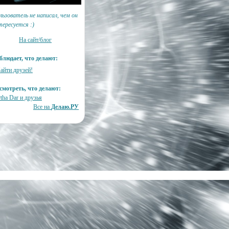
льзователь не написал, чем он
тересуется :)
На сайт/блог
блюдает, что делают:
айти друзей!
смотреть, что делают:
tha Dar и друзья
Все на
Делаю.РУ