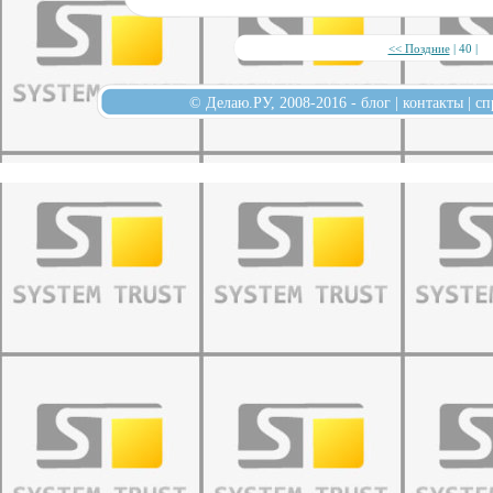
<< Поздние
| 40 |
© Делаю.РУ, 2008-2016 -
блог
|
контакты
|
сп