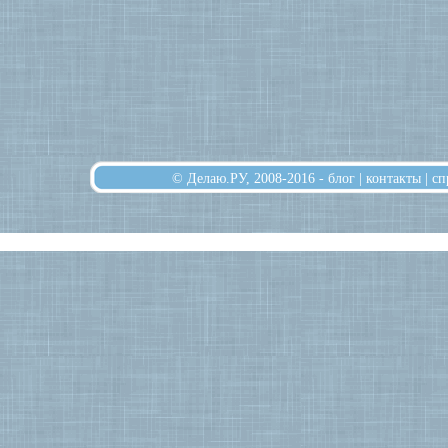
© Делаю.РУ, 2008-2016 -
блог
|
контакты
|
сп