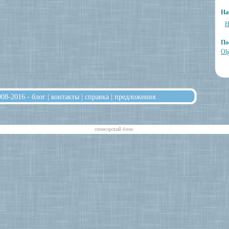
На
Н
По
Olg
008-2016 -
блог
|
контакты
|
справка
|
предложения
cпонсорский блок: