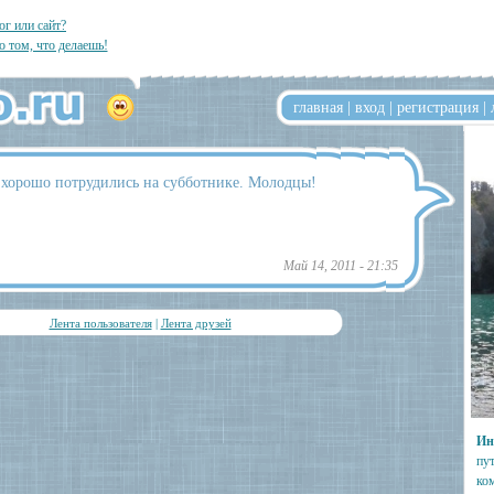
ог или сайт?
о том, что делаешь!
главная
|
вход
|
регистрация
|
ь хорошо потрудились на субботнике. Молодцы!
Май 14, 2011 - 21:35
Лента пользователя
|
Лента друзей
Ин
пут
ко