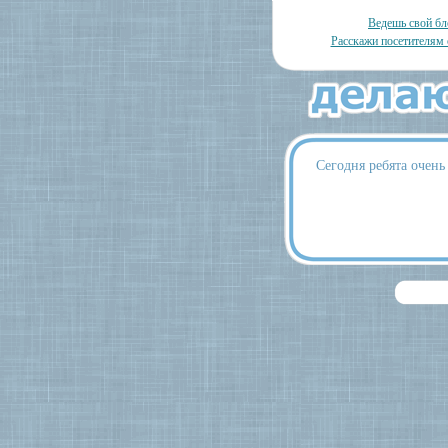
Ведешь свой бл
Расскажи посетителям 
Сегодня ребята очен