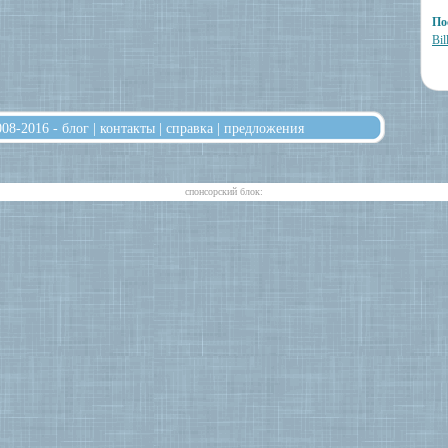
По
Bi
008-2016 -
блог
|
контакты
|
справка
|
предложения
cпонсорский блок: