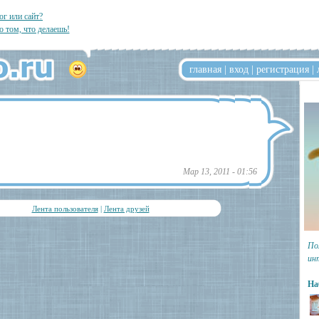
ог или сайт?
о том, что делаешь!
главная
|
вход
|
регистрация
|
Мар 13, 2011 - 01:56
Лента пользователя
|
Лента друзей
По
ин
На