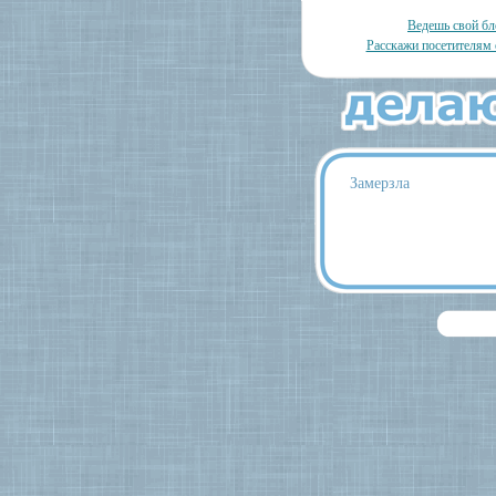
Ведешь свой бл
Расскажи посетителям 
Замерзла