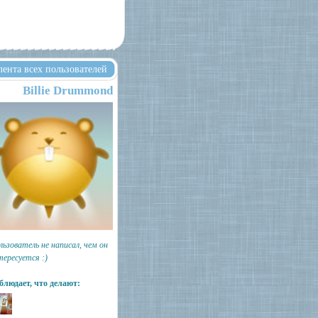
лента всех пользователей
Billie Drummond
льзователь не написал, чем он
тересуется :)
блюдает, что делают: