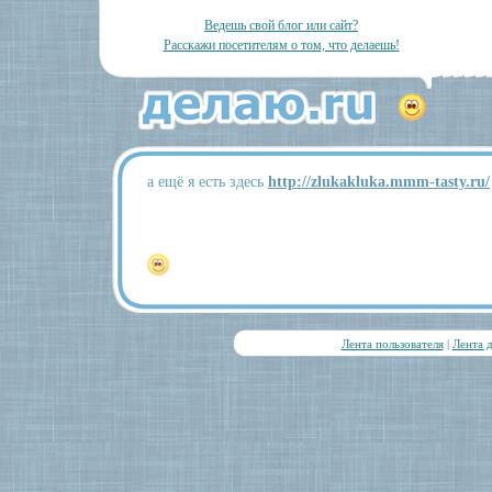
Ведешь свой блог или сайт?
Расскажи посетителям о том, что делаешь!
а ещё я есть здесь
http://zlukakluka.mmm-tasty.ru/
Лента пользователя
|
Лента 