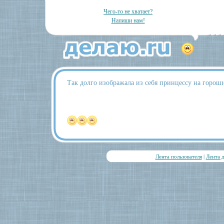
Чего-то не хватает?
Напиши нам!
Так долго изображала из себя принцессу на горошин
Лента пользователя
|
Лента 