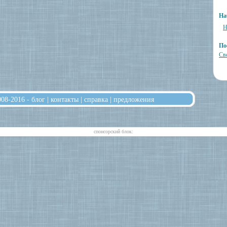
На
Н
По
Св
008-2016 -
блог
|
контакты
|
справка
|
предложения
cпонсорский блок: