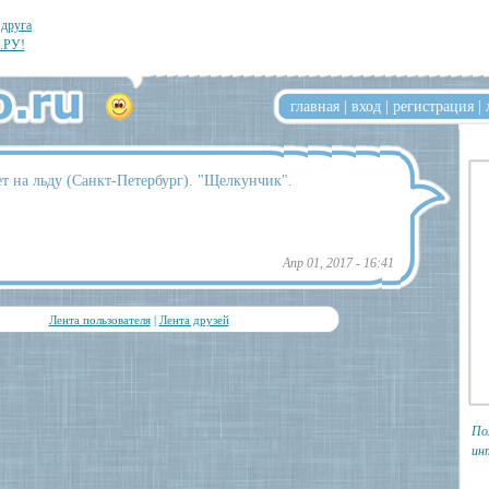
 друга
.РУ!
главная
|
вход
|
регистрация
|
т на льду (Санкт-Петербург). "Щелкунчик".
Апр 01, 2017 - 16:41
Лента пользователя
|
Лента друзей
По
ин