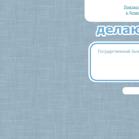
Пригласи
в Делаю
Государственный бале