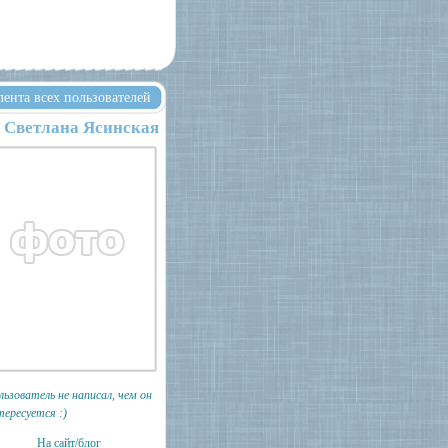
лента всех пользователей
Светлана Ясинская
льзователь не написал, чем он
тересуется :)
На сайт/блог