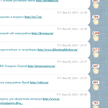
892
 с лучшим разливным пивом
http://pivolider.ru/
Ноя 13, 2013 - 21:58
704
 красиво и недорого
http://qw7.ru/
Ноя 09, 2013 - 23:38
1268
альный сайт микрорайона
http://jkvesna.ru/
Ноя 09, 2013 - 23:37
1173
орисоглебское от застройщика
http://www.jkborisoglebskoe.ru/
Ноя 09, 2013 - 23:37
647
в ЖК Поварово Первый
http://mypovarovo.ru/
Ноя 09, 2013 - 23:37
691
рум микрорайона Яркий
http://yrkiy.ru/
Окт 26, 2013 - 02:40
окраску для оформления интерьера
http://www.p-
765
yi/trafaretyi-dlya...