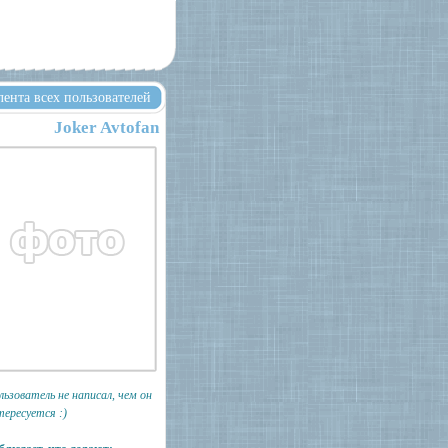
лента всех пользователей
Joker Avtofan
льзователь не написал, чем он
тересуется :)