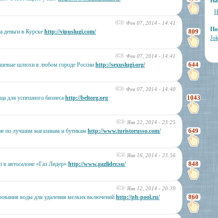
На
Н
Фев 07, 2014 - 14:41
По
809
а деньги в Курске
http://vipuslugi.com/
Jok
Фев 07, 2014 - 14:41
644
ешевые шлюхи в любом городе России
http://sexuslugi.org/
Фев 07, 2014 - 14:40
1043
ца для успешного бизнеса
http://beltorg.org
Янв 22, 2014 - 23:25
649
е по лучшим магазинам и бутикам
http://www.turistorusso.com/
Янв 16, 2014 - 23:56
848
t в автосалоне «Газ Лидер»
http://www.gazlider.su/
Янв 12, 2014 - 20:39
860
ирования воды для удаления мелких включений
http://ph-pool.ru/