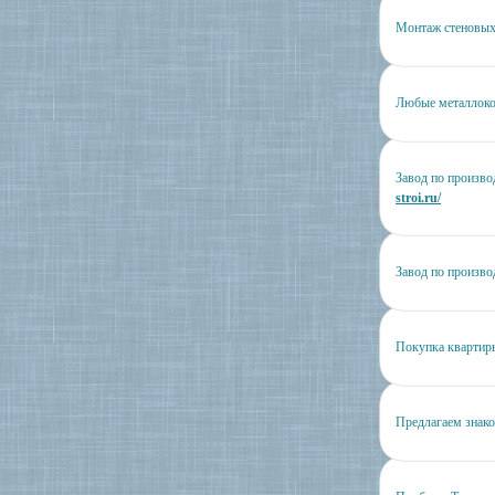
Монтаж стеновых
Любые металлоко
Завод по произво
stroi.ru/
Завод по произво
Покупка квартир
Предлагаем знак