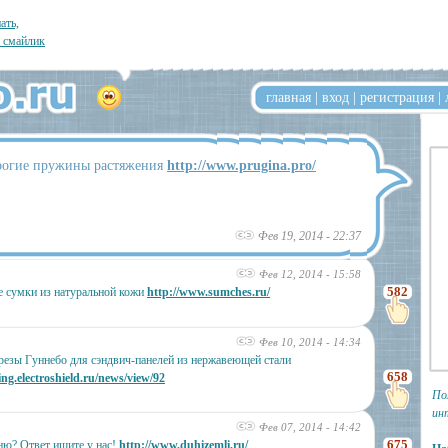
ать,
л смайлик
главная
|
вход
|
регистрация
|
орогие пружины растяжения
http://www.prugina.pro/
Фев 19, 2014 - 22:37
Фев 12, 2014 - 15:58
582
е сумки из натуральной кожи
http://www.sumches.ru/
Фев 10, 2014 - 14:34
езы Гуннебо для сэндвич-панелей из нержавеющей стали
658
ng.electroshield.ru/news/view/92
По
ин
Фев 07, 2014 - 14:42
675
ню? Ответ ищите у нас!
http://www.duhizemli.ru/