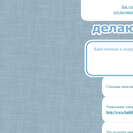
Как узн
кто постави
Качественные и нед
Стильные женски
Уникальные самор
http://www.buildi
Что подарить пар