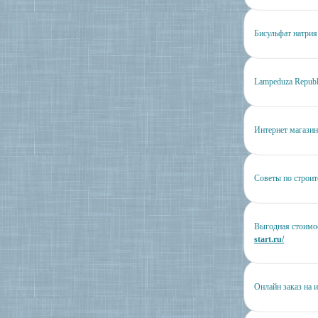
Бисульфат натрия
Lampeduza Republ
Интернет магази
Советы по строит
Выгодная стоимос
start.ru/
Онлайн заказ на 