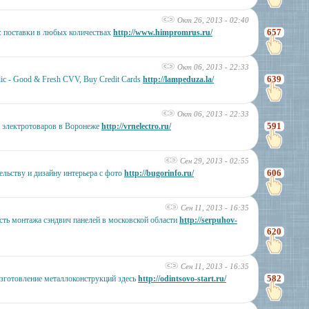
Окт 26, 2013 - 02:40
657
: поставки в любых количествах
http://www.himpromrus.ru/
Окт 06, 2013 - 22:33
639
ic - Good & Fresh CVV, Buy Credit Cards
http://lampeduza.la/
Окт 06, 2013 - 22:33
591
н электротоваров в Воронеже
http://vrnelectro.ru/
Сен 29, 2013 - 02:55
606
ельству и дизайну интерьера с фото
http://bugorinfo.ru/
Сен 11, 2013 - 16:35
ть монтажа сэндвич панелей в московской области
http://serpuhov-
620
Сен 11, 2013 - 16:35
582
изготовление металлоконструкций здесь
http://odintsovo-start.ru/