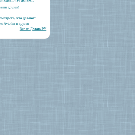
блюдает, что делают:
айти друзей!
смотреть, что делают:
er Avtofan и друзья
Все на
Делаю.РУ