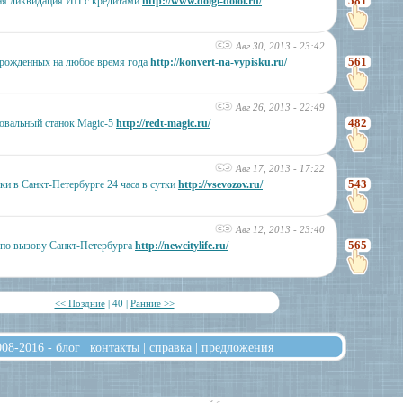
581
ная ликвидация ИП с кредитами
http://www.dolgi-doloi.ru/
Авг 30, 2013 - 23:42
561
орожденных на любое время года
http://konvert-na-vypisku.ru/
Авг 26, 2013 - 22:49
482
овальный станок Magic-5
http://redt-magic.ru/
Авг 17, 2013 - 17:22
543
ки в Санкт-Петербурге 24 часа в сутки
http://vsevozov.ru/
Авг 12, 2013 - 23:40
565
по вызову Санкт-Петербурга
http://newcitylife.ru/
<< Поздние
| 40 |
Ранние >>
008-2016 -
блог
|
контакты
|
справка
|
предложения