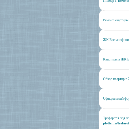
Пивбар в Тюмени
Ремонт квартиры
ЖК Весна: офици
Квартиры в ЖК Б
Обзор квартир 
Официальный фо
Трафареты под п
plotter.ru/trafaret