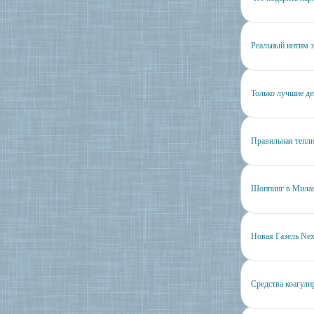
Реальный интим з
Только лучшие д
Правильная тепли
Шоппинг в Милан
Новая Газель Nex
Средства коагул