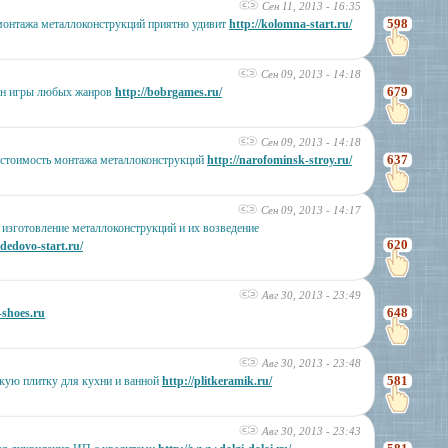
Сен 11, 2013 - 16:35
598
монтажа металлоконструкций приятно удивит
http://kolomna-start.ru/
Сен 09, 2013 - 14:18
679
йн игры любых жанров
http://bobrgames.ru/
Сен 09, 2013 - 14:18
637
 стоимость монтажа металлоконструкций
http://narofominsk-stroy.ru/
Сен 09, 2013 - 14:17
 изготовление металлоконструкций и их возведение
620
edovo-start.ru/
Авг 30, 2013 - 23:49
648
-shoes.ru
Авг 30, 2013 - 23:48
581
кую плитку для кухни и ванной
http://plitkeramik.ru/
Авг 30, 2013 - 23:43