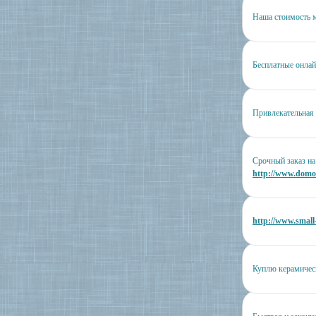
Наша стоимость 
Бесплатные онла
Привлекательная
Срочный заказ на
http://www.domod
http://www.small
Куплю керамичес