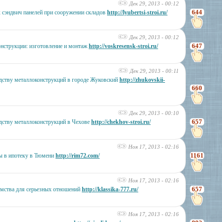
Дек 29, 2013 - 00:12
644
 сэндвич панелей при сооружении складов
http://lyubertsi-stroi.ru/
Дек 29, 2013 - 00:12
647
нструкции: изготовление и монтаж
http://voskresensk-stroi.ru/
Дек 29, 2013 - 00:11
дству металлоконструкций в городе Жуковский
http://zhukovskii-
660
Дек 29, 2013 - 00:10
657
дству металлоконструкций в Чехове
http://chekhov-stroi.ru/
Ноя 17, 2013 - 02:16
1161
ы в ипотеку в Тюмени
http://rim72.com/
Ноя 17, 2013 - 02:16
657
омства для серьезных отношений
http://klassika-777.ru/
Ноя 17, 2013 - 02:16