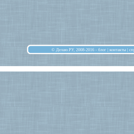
© Делаю.РУ, 2008-2016 -
блог
|
контакты
|
сп