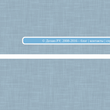
© Делаю.РУ, 2008-2016 -
блог
|
контакты
|
сп