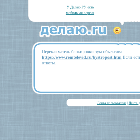
У Делаю.РУ есть
мобильная версия
Переключатель блокировки зум объектива
https://www.remtelevid.ru/bystropost.htm
Если ест
ответы.
Лента пользователя
|
Лента 