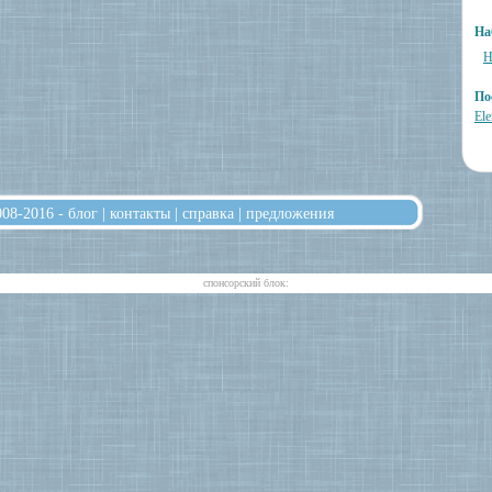
На
Н
По
Ele
008-2016 -
блог
|
контакты
|
справка
|
предложения
cпонсорский блок: