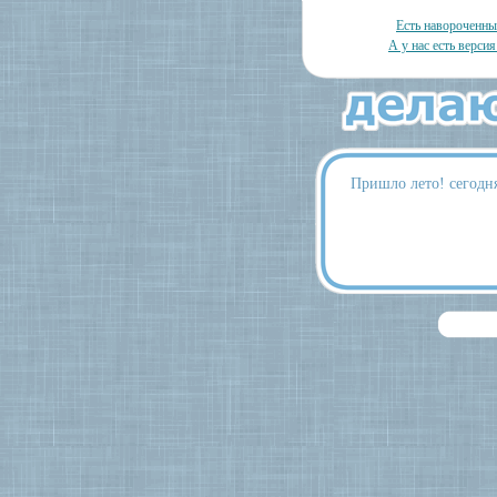
Есть навороченн
А у нас есть версия
Пришло лето! сегодн