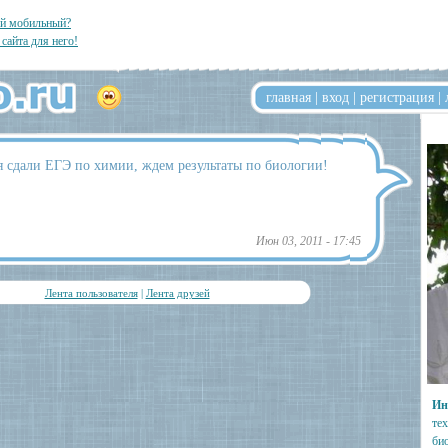
ый мобильный?
 сайта для него!
главная
|
вход
|
регистрация
|
я сдали ЕГЭ по химии, ждем результаты по биологии!
Июн 03, 2011 - 17:45
Лента пользователя
|
Лента друзей
Ин
те
би