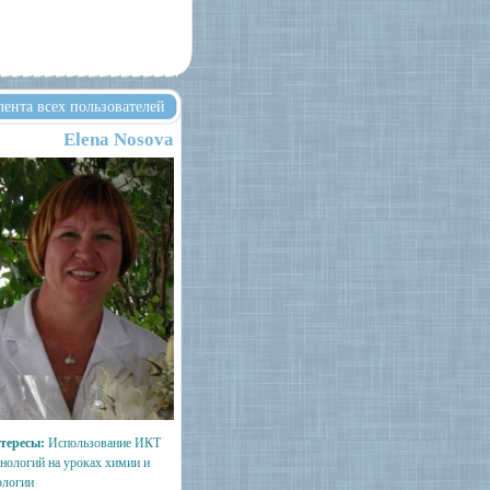
лента всех пользователей
Elena Nosova
тересы:
Использование ИКТ
хнологий на уроках химии и
ологии