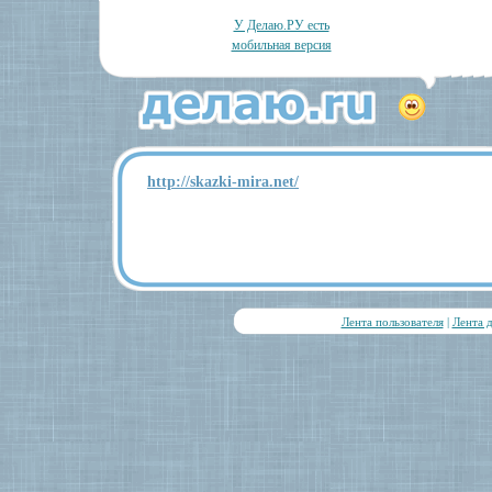
У Делаю.РУ есть
мобильная версия
http://skazki-mira.net/
Лента пользователя
|
Лента 