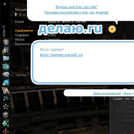
Ведешь свой блог или сайт?
Расскажи посетителям о том, что делаешь!
Всем привет!
http://poroig.narod2.ru
Лента пользователя
|
Лента 