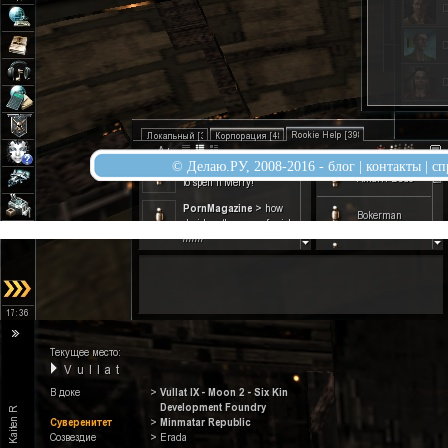
© Делаю.РУ, 2008-2016 -
блог
|
контакты
|
сп