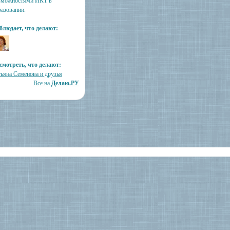
зможностями ИКТ в
разовании.
блюдает, что делают:
смотреть, что делают:
тьяна Семенова и друзья
Все на
Делаю.РУ