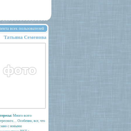
лента всех пользователей
Татьяна Семенова
тересы:
Много всего
ересного.... Особенно, все, что
язано с новыми