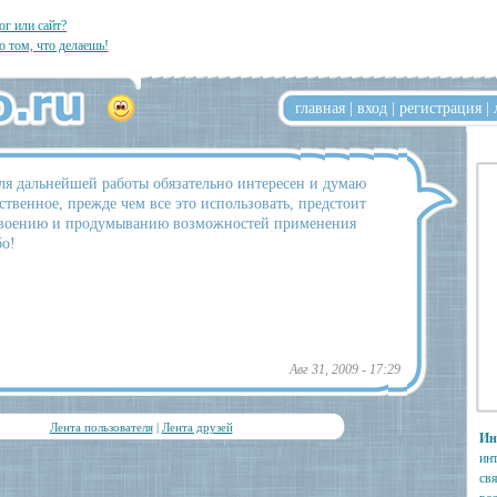
ог или сайт?
о том, что делаешь!
главная
|
вход
|
регистрация
|
ля дальнейшей работы обязательно интересен и думаю
ственное, прежде чем все это использовать, предстоит
освоению и продумыванию возможностей применения
бо!
Авг 31, 2009 - 17:29
Лента пользователя
|
Лента друзей
Ин
инт
св