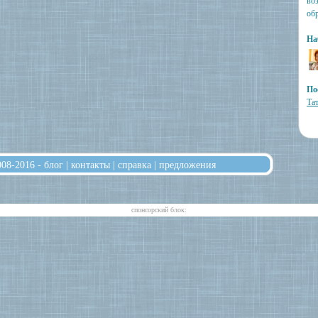
во
об
На
По
Та
008-2016 -
блог
|
контакты
|
справка
|
предложения
cпонсорский блок: