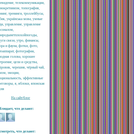
левидение, телекоммуникации,
хнокретинизм, топография,
нинг, тренинги, троллейбусы,
бик, українська мова, умные
ди, управление, управление
рсоналом,
риродынетплохойпогоды,
уги связи, утро, финансы,
ра и фауна, фотки, фото,
тоаппарат, фотографии,
лодная голова, хорошее
троение, цели и средства,
фровик, черешня, чёрный чай,
оизм, эмоции,
оциональность, эффективные
еговоры, я, яблоки, японская
хня
На сайт/блог
блюдает, что делают:
смотреть, что делают: