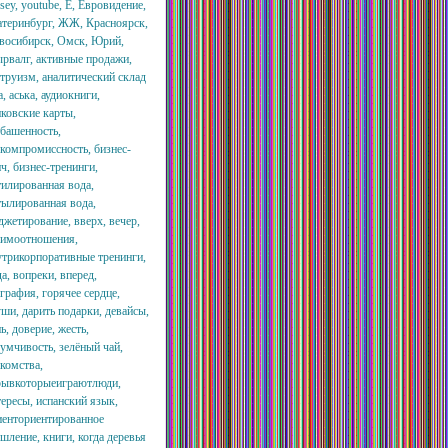
sey, youtube, Ё, Евровидение,
атеринбург, ЖЖ, Красноярск,
восибирск, Омск, Юрий,
ырвалг, активные продажи,
ьтруизм, аналитический склад
, аська, аудиокниги,
нковские карты,
збашенность,
скомпромиссность, бизнес-
ч, бизнес-тренинги,
тилированная вода,
тылированная вода,
джетирование, вверх, вечер,
аимоотношения,
утрикорпоративные тренинги,
а, вопреки, вперед,
графия, горячее сердце,
ши, дарить подарки, девайсы,
ь, доверие, жесть,
думчивость, зелёный чай,
акомства,
рывкоторыеиграютлюди,
тересы, испанский язык,
иенториентированное
шление, книги, когда деревья