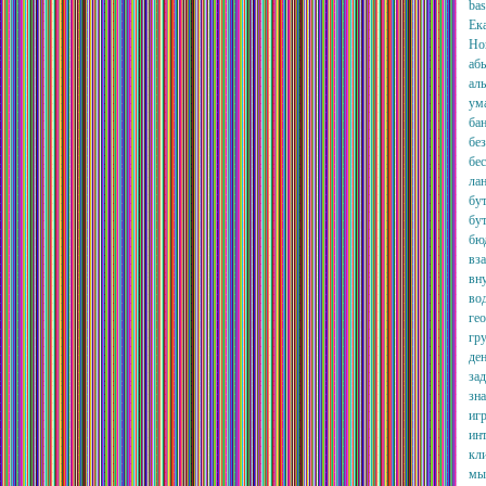
bas
Ек
Но
аб
ал
ума
ба
бе
бе
лан
бу
бу
бю
вз
вн
вод
гео
гру
ден
за
зн
иг
ин
кл
мы