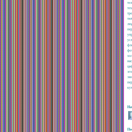
те
те
тре
тю
лю
пе
уп
усл
фло
фо
хо
нас
ци
эг
эм
пер
ку
На
По