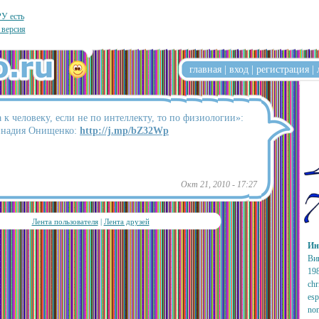
У есть
 версия
главная
|
вход
|
регистрация
|
 к человеку, если не по интеллекту, то по физиологии»:
надия Онищенко:
http://j.mp/bZ32Wp
Окт 21, 2010 - 17:27
Лента пользователя
|
Лента друзей
Ин
Ви
198
chr
esp
non