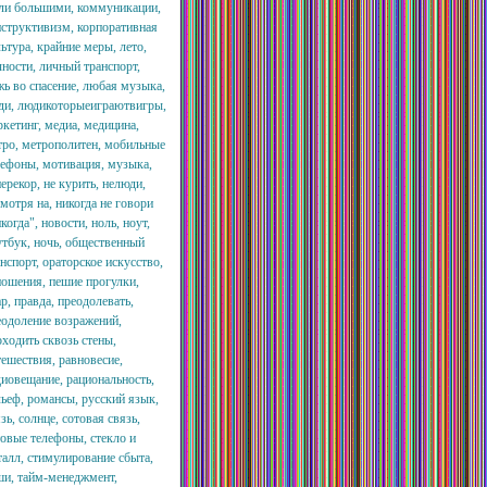
ли большими, коммуникации,
нструктивизм, корпоративная
ьтура, крайние меры, лето,
чности, личный транспорт,
жь во спасение, любая музыка,
ди, людикоторыеиграютвигры,
кетинг, медиа, медицина,
тро, метрополитен, мобильные
лефоны, мотивация, музыка,
ерекор, не курить, нелюди,
мотря на, никогда не говори
когда", новости, ноль, ноут,
утбук, ночь, общественный
нспорт, ораторское искусство,
ношения, пешие прогулки,
р, правда, преодолевать,
еодоление возражений,
оходить сквозь стены,
тешествия, равновесие,
диовещание, рациональность,
льеф, романсы, русский язык,
зь, солнце, сотовая связь,
товые телефоны, стекло и
талл, стимулирование сбыта,
ши, тайм-менеджмент,