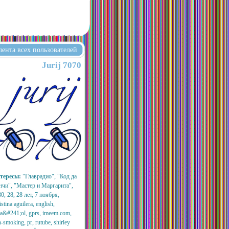
лента всех пользователей
Jurij 7070
тересы:
"Главрадио", "Код да
нчи", "Мастер и Маргарита",
0, 28, 28 лет, 7 ноября,
istina aguilera, english,
a&#241;ol, gprs, imeem.com,
-smoking, pr, rutube, shirley