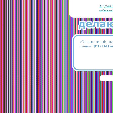
У Делаю.Р
мобильная
«Свинья очень близка
лучшие ЦИТАТЫ Ген