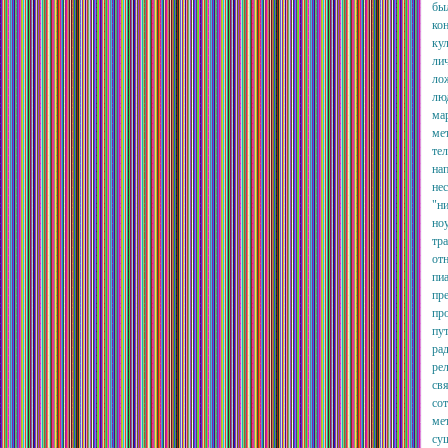
бы
ко
кул
ли
ло
лю
мар
ме
те
нап
нес
"ни
но
тра
от
пиа
пр
пр
пу
ра
ре
свя
со
ме
су