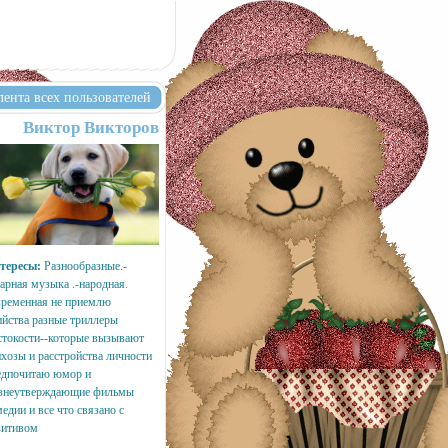
лента всех пользователей
Виктор Викторов
тересы:
Разнообразные.-
арная музыка .-народная.
временная не приемлю
ийства разные триллеры
стокости--которые вызывают
ихозы и расстройства личности
едпочитаю юмор и
знеутверждающие фильмы
едии и все что связано с
зитивом