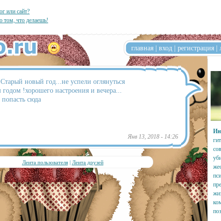
ог или сайт?
о том, что делаешь!
главная
|
вход
|
регистрация
|
Старый новый год...не успели оглянуться
 годом !хорошего настроения и вечера...
г попасть сюда
Ин
Янв 13, 2018 - 14:26
гит
со
уб
Лента пользователя
|
Лента друзей
же
пс
пр
жи
ком
по