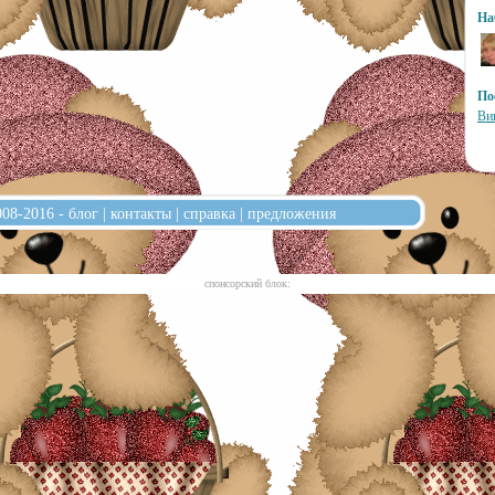
На
По
Ви
008-2016 -
блог
|
контакты
|
справка
|
предложения
cпонсорский блок: