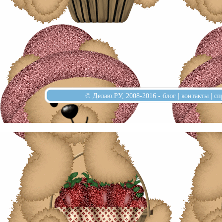
© Делаю.РУ, 2008-2016 -
блог
|
контакты
|
сп