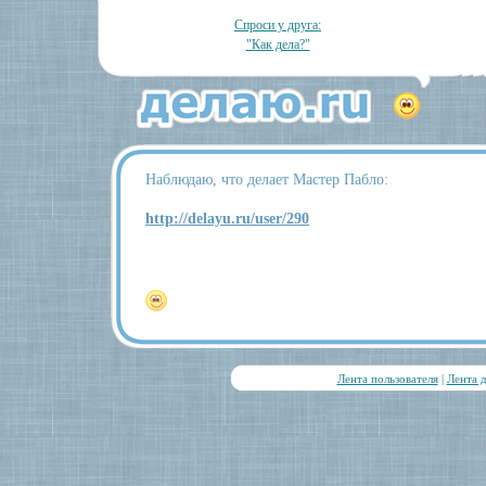
Спроси у друга:
"Как дела?"
Наблюдаю, что делает Мастер Пабло:
http://delayu.ru/user/290
Лента пользователя
|
Лента 