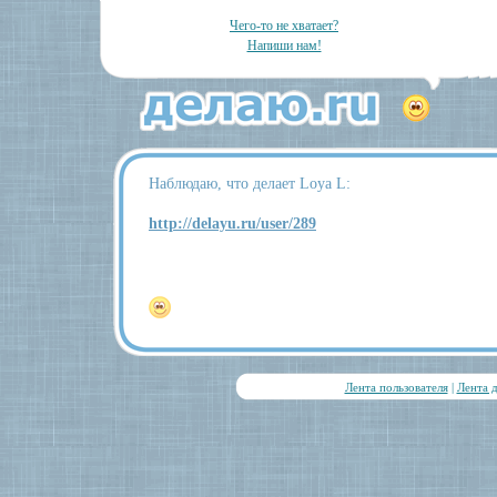
Чего-то не хватает?
Напиши нам!
Наблюдаю, что делает Loya L:
http://delayu.ru/user/289
Лента пользователя
|
Лента 