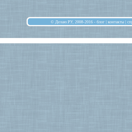
© Делаю.РУ, 2008-2016 -
блог
|
контакты
|
сп