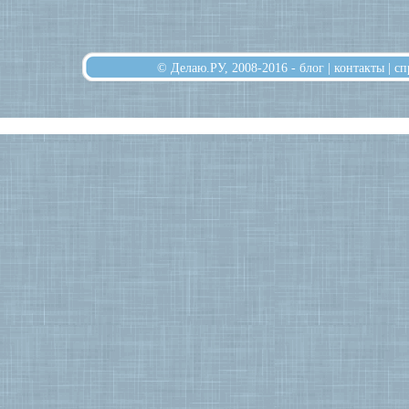
© Делаю.РУ, 2008-2016 -
блог
|
контакты
|
сп