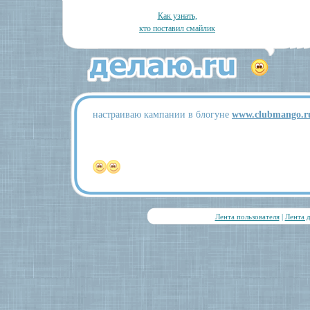
Как узнать,
кто поставил смайлик
настраиваю кампании в блогуне
www.clubmango.r
Лента пользователя
|
Лента 