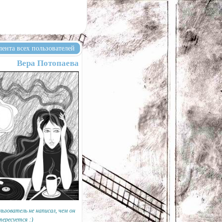
лента всех пользователей
Вера Потопаева
льзователь не написал, чем он
тересуется :)