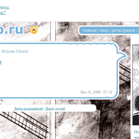
друга:
ла?"
главная
|
вход
|
регистрация
|
 Artyom Glotov:
8
Янв 16, 2008 - 07:10
Лента пользователя
|
Лента друзей
По
ин