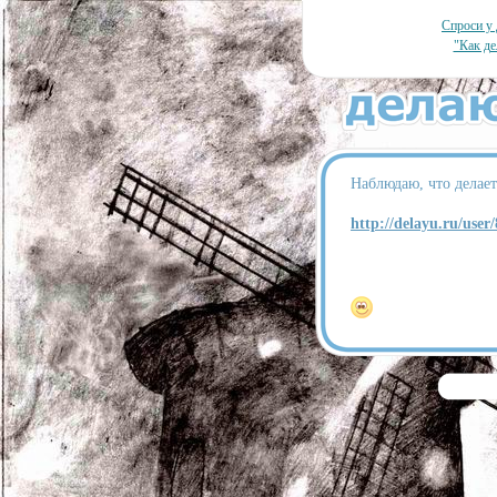
Спроси у 
"Как де
Наблюдаю, что делает
http://delayu.ru/user/