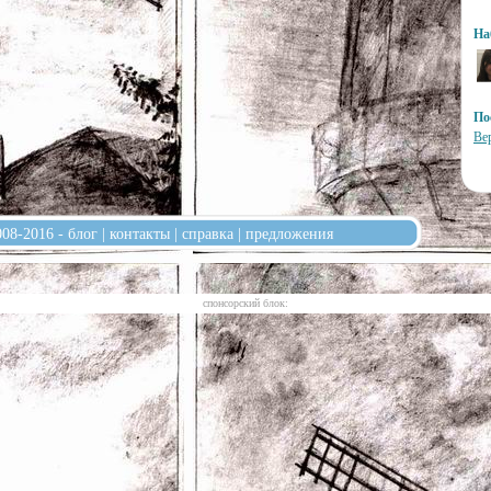
На
По
Ве
008-2016 -
блог
|
контакты
|
справка
|
предложения
cпонсорский блок: