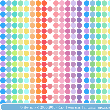
© Делаю.РУ, 2008-2016 -
блог
|
контакты
|
справка
|
предло