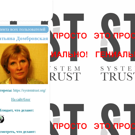
лента всех пользователей
атьяна Домбровская
тересы:
https://systemtrust.org/
На сайт/блог
блюдает, что делают:
смотреть, что делают: