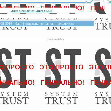
Та
Лента пользователя
|
Лента друзей
008-2016 -
блог
|
контакты
|
справка
|
предложения
cпонсорский блок: