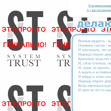
Есть навороченн
А у нас есть версия
Великая мудрость - ж
Огромное счастье - в
И чувствовать, что о
Надежда откроет двер
Крепиться, когда нет 
И, слёзы сглотнув, см
И, падая, не просить,
А верить и не бояться
И твёрдо и точно зна
Надежда откроет двер
Когда научишься жда
И свято во что-то вер