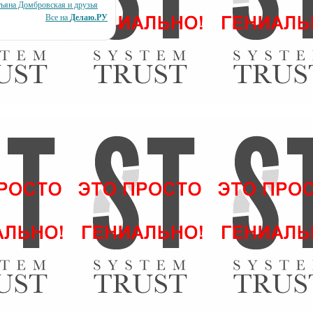
тьяна Домбровская и друзья
Все на
Делаю.РУ