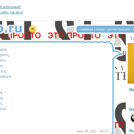
ый мобильный?
 сайта для него!
главная
|
вход
|
регистрация
|
Т
дать,
ерить,
пять
и.
сил,
еяться,
.
Ин
ть –
и,
ть
ить!
На
По
Окт 09, 2011 - 18:53