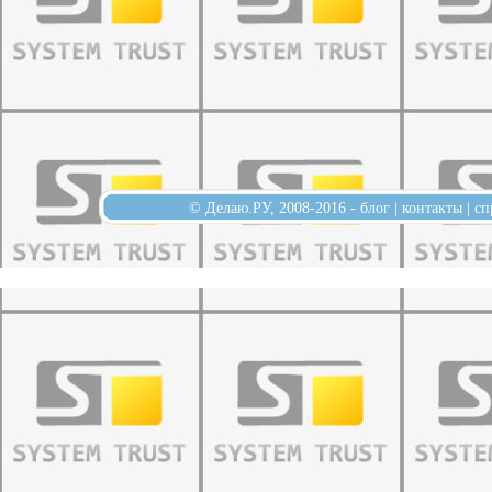
© Делаю.РУ, 2008-2016 -
блог
|
контакты
|
сп