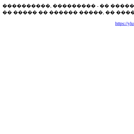
����������, ��������� - �� ����
�� ����� �� ������ �����, �� ���
https://y