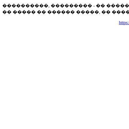
����������, ��������� - �� ����
�� ����� �� ������ �����, �� ���
https